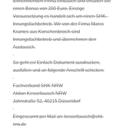
teilnehmenden Firma einbauen und erhalten Sie
einen Bonus von 200 Euro. Einzige
Voraussetzung es handelt sich um einen SHK.-
Innungsfachbetrieb. Wir von der Firma Marco
Krames aus Korschenbroich sind
Innungsfachbetrieb und übernehmen den
Austausch.
So geht es! Einfach Dokument ausdrucken,
ausfüllen und an folgende Anschrift schicken:
Fachverband SHK NRW
Aktion Kesseltausch NRW
Jahnstraße 52, 40215 Düsseldorf
Eingescannt per Mail an: kesseltausch@shk-
nrw.de